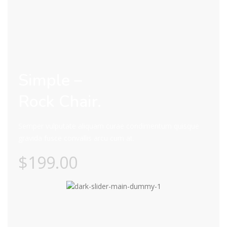
Simple –
Rock Chair.
Semper vulputate aliquam curae condimentum quisque
gravida fusce convallis arcu cum at.
$199.00